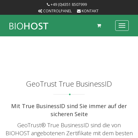
+49 (0)4351 8507999
CONTROLPANEL
KONTAKT
Toggle
navigat
GeoTrust True BusinessID
Mit True BusinessID sind Sie immer auf der
sicheren Seite
GeoTrust® True BusinessID sind die von
BIOHOST angebotenen Zertifikate mit dem besten